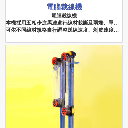
電腦裁線機
電腦裁線機
本機採用五相步進馬達進行線材裁斷及兩端、單端剝皮或半剝及中間剝皮的多功能機器。
可依不同線材規格自行調整送線速度、剝皮速度、切膠速度及切斷速度,更能達到廣泛實用性。