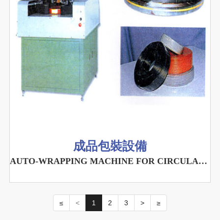
成品包裝設備
AUTO-WRAPPING MACHINE FOR CIRCULAR OBJECT
≤
<
1
2
3
>
≥