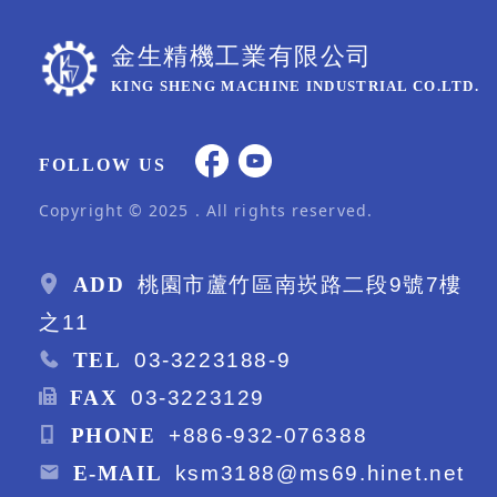
金生精機工業有限公司
KING SHENG MACHINE INDUSTRIAL CO.LTD.
FOLLOW US
Copyright © 2025 . All rights reserved.
ADD
桃園市蘆竹區南崁路二段9號7樓
之11
TEL
03-3223188-9
FAX
03-3223129
PHONE
+886-932-076388
E-MAIL
ksm3188@ms69.hinet.net