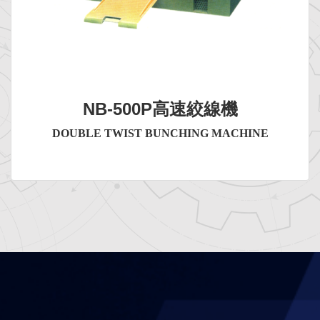
NB-500P高速絞線機
DOUBLE TWIST BUNCHING MACHINE