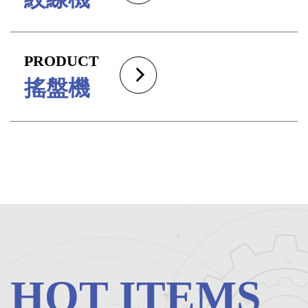
PRODUCT
搖盤機
HOT ITEMS