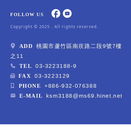
FOLLOW US
Copyright © 2025 . All rights reserved.
ADD
桃園市蘆竹區南崁路二段9號7樓
之11
TEL
03-3223188-9
FAX
03-3223129
PHONE
+886-932-076388
E-MAIL
ksm3188@ms69.hinet.net