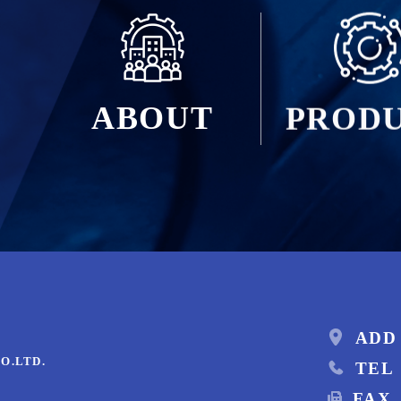
ABOUT
PROD
ADD
O.LTD.
TEL
FAX