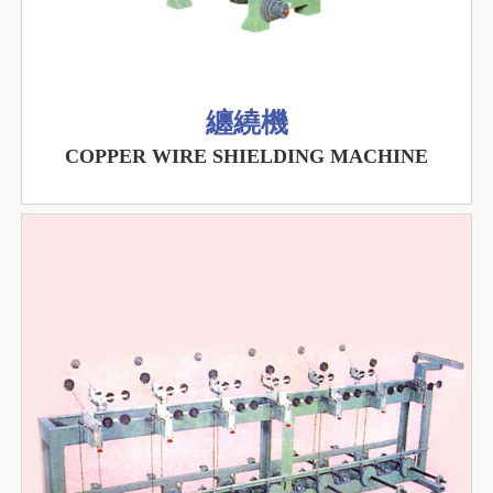
纏繞機
COPPER WIRE SHIELDING MACHINE