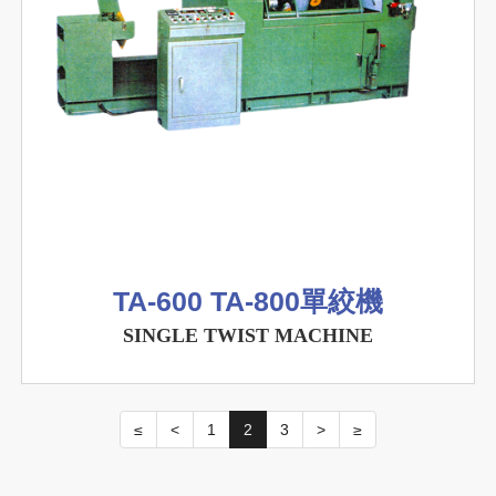
TA-600 TA-800單絞機
SINGLE TWIST MACHINE
≤
<
1
2
3
>
≥