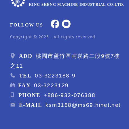
KING SHENG MACHINE INDUSTRIAL CO.LTD.
FOLLOW US
Copyright © 2025 . All rights reserved.
ADD
桃園市蘆竹區南崁路二段9號7樓
之11
TEL
03-3223188-9
FAX
03-3223129
PHONE
+886-932-076388
E-MAIL
ksm3188@ms69.hinet.net