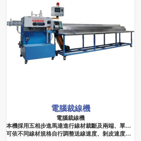
電腦裁線機
電腦裁線機
本機採用五相步進馬達進行線材裁斷及兩端、單端剝皮或半剝及中間剝皮的多功能機器。
可依不同線材規格自行調整送線速度、剝皮速度、切膠速度及切斷速度,更能達到廣泛實用性。